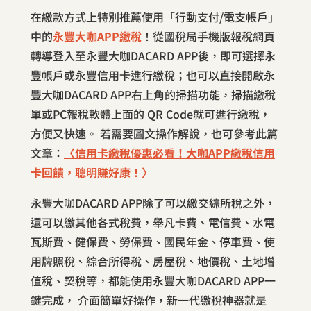
在繳款方式上特別推薦使用「行動支付/電支帳戶」
中的
永豐大咖APP繳稅
！從國稅局手機版報稅網頁
轉導登入至永豐大咖DACARD APP後，即可選擇永
豐帳戶或永豐信用卡進行繳稅；也可以直接開啟永
豐大咖DACARD APP右上角的掃描功能，掃描繳稅
單或PC報稅軟體上面的 QR Code就可進行繳稅，
方便又快速。 若需要圖文操作解說，也可參考此篇
文章：
〈信用卡繳稅優惠必看！大咖APP繳稅信用
卡回饋，聰明賺好康！〉
永豐大咖DACARD APP除了可以繳交綜所稅之外，
還可以繳其他各式稅費，舉凡卡費、電信費、水電
瓦斯費、健保費、勞保費、國民年金、停車費、使
用牌照稅、綜合所得稅、房屋稅、地價稅、土地增
值稅、契稅等，都能使用永豐大咖DACARD APP一
鍵完成， 介面簡單好操作，新一代繳稅神器就是