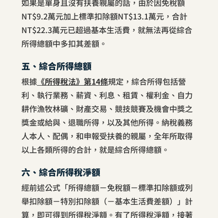
如果是單身且沒有扶養親屬的話，由於因免稅額
NT$9.2萬元加上標準扣除額NT$13.1萬元，合計
NT$22.3萬元已超過基本生活費，就無法再從綜合
所得總額中多扣其差額。
五、綜合所得總額
根據
《所得稅法》第14條
規定，綜合所得包括營
利、執行業務、薪資、利息、租賃、權利金、自力
耕作漁牧林礦、財產交易、競技競賽及機會中獎之
獎金或給與、退職所得，以及其他所得。納稅義務
人本人、配偶，和申報受扶養的親屬，全年所取得
以上各類所得的合計，就是綜合所得總額。
六、綜合所得稅淨額
經前述公式「所得總額－免稅額－標準扣除額或列
舉扣除額－特別扣除額（－基本生活費差額）」計
算，即可得到所得稅淨額。有了所得稅淨額，接著