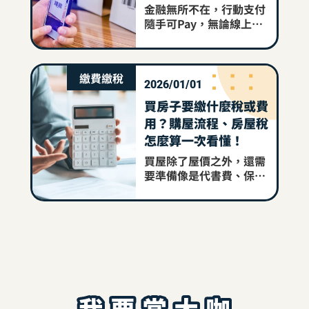
金融無所不在，行動支付
隨手可Pay，無論線上網
購到線下消費，都可使用
行動支付，掃碼就可以消
費、繳費，解決生活支付
繳費繳稅
大小事。讓大咖帶你搞懂
2026/01/01
台灣Pay規則！
買房子要繳什麼稅或費
用？購屋流程、房屋稅
怎麼算一次看懂！
買屋除了屋價之外，還需
要準備像是代書費、保險
費、政府稅規費等費用。
買房子要繳什麼稅？該準
備多少錢？房屋稅怎麼
算？現在就跟著大咖的腳
步，為您詳細解說！