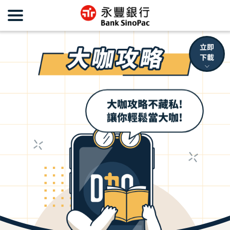
立即
下載
大咖攻略不藏私!
讓你輕鬆當大咖!