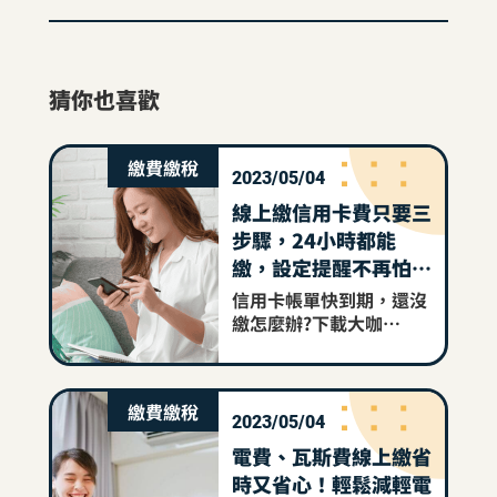
猜你也喜歡
繳費繳稅
2023/05/04
線上繳信用卡費只要三
步驟，24小時都能
繳，設定提醒不再怕遲
繳
信用卡帳單快到期，還沒
繳怎麼辦?下載大咖
DACARD App，使用線上
繳信用卡費，立刻繳納永
豐銀行和其他銀行信用卡
繳費繳稅
費，設定提醒通知不怕下
2023/05/04
次忘記繳!
電費、瓦斯費線上繳省
時又省心！輕鬆減輕電