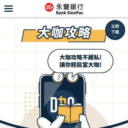
立即
下載
大咖攻略不藏私!
讓你輕鬆當大咖!