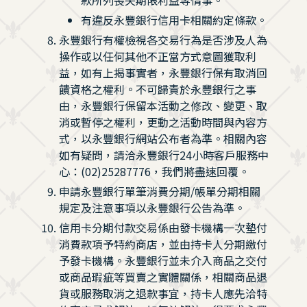
有違反永豐銀行信用卡相關約定條款。
永豐銀行有權檢視各交易行為是否涉及人為
操作或以任何其他不正當方式意圖獲取利
益，如有上揭事實者，永豐銀行保有取消回
饋資格之權利。不可歸責於永豐銀行之事
由，永豐銀行保留本活動之修改、變更、取
消或暫停之權利，更動之活動時間與內容方
式，以永豐銀行網站公布者為準。相關內容
如有疑問，請洽永豐銀行24小時客戶服務中
心：(02)25287776，我們將盡速回覆。
申請永豐銀行單筆消費分期/帳單分期相關
規定及注意事項以永豐銀行公告為準。
信用卡分期付款交易係由發卡機構一次墊付
消費款項予特約商店，並由持卡人分期繳付
予發卡機構。永豐銀行並未介入商品之交付
或商品瑕疵等買賣之實體關係，相關商品退
貨或服務取消之退款事宜，持卡人應先洽特