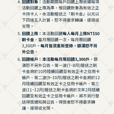
回饋對象：
活動期間每戶回饋上限依據每項
活動回饋上限為準，惟回饋對象為有效之正
卡持卡人。本活動贈送之「刷卡金」以元以
下四捨五入計算，恕不得要求轉讓、提領或
兌現。
回饋上限：
本活動回饋
每人每月上限NT$50
刷卡金
，當月限回饋一次，每月限回饋
3,300戶。
每月皆須重新登錄，額滿恕不另
外公告
。
回饋帳戶：本活動每月限回饋3,300戶
，額
滿恕不另外公告。第一波(7~8月)贈送之刷
卡金將於10月陸續回饋至有效正卡之信用卡
帳戶、第二波(9~10月)贈送之刷卡金將於12
月陸續回饋至有效正卡之信用卡帳戶、第三
波(11~12月)贈送之刷卡金將於次年2月陸續
回饋至有效正卡之信用卡帳戶，將不另行發
送得獎通知與公告，得獎者恕不得要求轉
讓、提領或兌現。