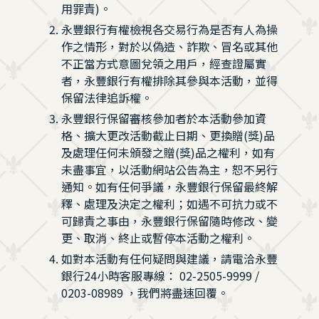
用罪責)。
永豐銀行有權檢視各交易行為是否有人為操
作之情形，對於以偽造、詐欺、冒名或其他
不正當方式意圖兌領之用戶，經查證屬實
者，永豐銀行有權排除其參與本活動，並得
保留法律追訴權。
永豐銀行保留審核參加者於本活動參加資
格、擴大更改活動截止日期、更換贈(獎)品
及處理任何未頒發之贈(獎)品之權利，如有
未盡事宜，以活動網站公告為主，恕不另行
通知。如有任何爭議，永豐銀行保留最終解
釋、處理及決定之權利；如遇不可抗力或不
可歸責之事由，永豐銀行保留隨時修改、變
更、取消、終止或暫停本活動之權利。
如對本活動有任何疑問與建議，請電洽永豐
銀行24小時客服專線： 02-2505-9999 /
0203-08989 ，我們將盡速回覆。