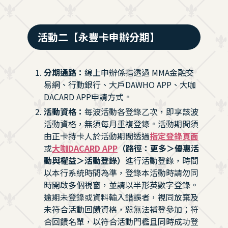
活動二【永豐卡申辦分期】
分期通路：
線上申辦係指透過 MMA金融交
易網、行動銀行、大戶DAWHO APP、大咖
DACARD APP申請方式。
活動資格：
每波活動各登錄乙次，即享該波
活動資格，無須每月重複登錄。活動期間須
由正卡持卡人於活動期間透過
指定登錄頁面
或
大咖DACARD APP
（路徑：更多＞優惠活
動與權益＞活動登錄）
進行活動登錄，時間
以本行系統時間為準，登錄本活動時請勿同
時開啟多個視窗，並請以半形英數字登錄。
逾期未登錄或資料輸入錯誤者，視同放棄及
未符合活動回饋資格，恕無法補登參加；符
合回饋名單，以符合活動門檻且同時成功登