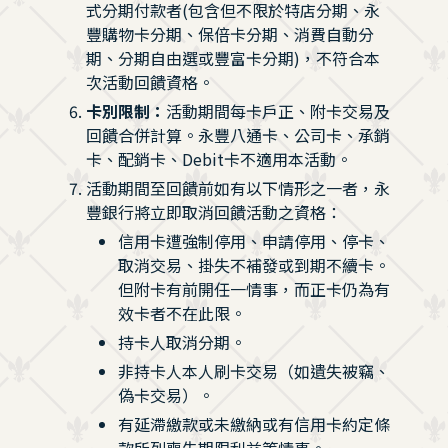
式分期付款者(包含但不限於特店分期、永
豐購物卡分期、保倍卡分期、消費自動分
期、分期自由選或豐富卡分期)，不符合本
次活動回饋資格。
卡別限制：
活動期間每卡戶正、附卡交易及
回饋合併計算。永豐八通卡、公司卡、承銷
卡、配銷卡、Debit卡不適用本活動。
活動期間至回饋前如有以下情形之一者，永
豐銀行將立即取消回饋活動之資格：
信用卡遭強制停用、申請停用、停卡、
取消交易、掛失不補發或到期不續卡。
但附卡有前開任一情事，而正卡仍為有
效卡者不在此限。
持卡人取消分期。
非持卡人本人刷卡交易（如遺失被竊、
偽卡交易）。
有延滯繳款或未繳納或有信用卡約定條
款所列喪失期限利益等情事。