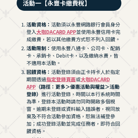
活動一【永豐卡繳費稅】
活動資格：
活動須以永豐網路銀行會員身分
登入
大咖DACARD APP
並使用永豐信用卡完
成繳費，若以其他繳費方式恕不列入回饋。
活動限制：
使用永豐八通卡、公司卡、配銷
卡、承銷卡、Debit卡，以及繳納水費，皆
不適用本活動。
回饋資格：
活動登錄須由正卡持卡人於指定
期間透過
指定登錄頁面
或
大咖DACARD
APP
（路徑：更多＞優惠活動與權益＞活動
登錄）
進行活動登錄，時間以本行系統時間
為準，登錄本活動時請勿同時開啟多個視
窗。逾期未登錄或資料輸入錯誤者，視同放
棄及不符合活動參加資格，恕無法補登參
加；成功登錄活動並完成任務者，即符合回
饋資格。