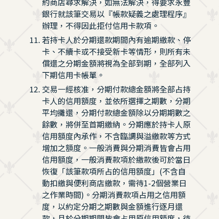
約商店尋求解決，如無法解決，得要求永豐
銀行就該筆交易以『帳款疑義之處理程序』
辦理，不得因此拒付信用卡款項。
若持卡人於分期還款期間內有逾期繳款、停
卡、不續卡或不接受新卡等情形，則所有未
償還之分期金額將視為全部到期，全部列入
下期信用卡帳單。
交易一經核准，分期付款總金額將全部占持
卡人的信用額度，並依所選擇之期數，分期
平均攤還，分期付款總金額除以分期期數之
餘數，將併至首期繳納。分期應於持卡人原
信用額度內承作，不含臨調與溢繳款等方式
增加之額度。一般消費與分期消費皆會占用
信用額度，一般消費款項於繳款後可於當日
恢復「該筆款項所占的信用額度」(不含自
動扣繳與便利商店繳款，需待1-2個營業日
之作業時間)。分期消費款項占用之信用額
度，以約定分期之期數與金額進行逐月還
款，且於分期期間皆會占用原信用額度，待