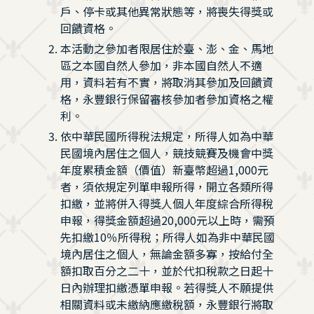
戶、停卡或其他異常狀態等，將喪失得獎或
回饋資格。
本活動之參加者限居住於臺、澎、金、馬地
區之本國自然人參加，非本國自然人不適
用，資料若有不實，將取消其參加及回饋資
格，永豐銀行保留審核參加者參加資格之權
利。
依中華民國所得稅法規定，所得人如為中華
民國境內居住之個人，競技競賽及機會中獎
年度累積金額（價值）新臺幣超過1,000元
者，須依規定列單申報所得，開立各類所得
扣繳，並將併入得獎人個人年度綜合所得稅
申報，得獎金額超過20,000元以上時，需預
先扣繳10％所得稅；所得人如為非中華民國
境內居住之個人，無論金額多寡，按給付全
額扣取百分之二十，並於代扣稅款之日起十
日內辦理扣繳憑單申報。若得獎人不願提供
相關資料或未繳納應繳稅額，永豐銀行將取