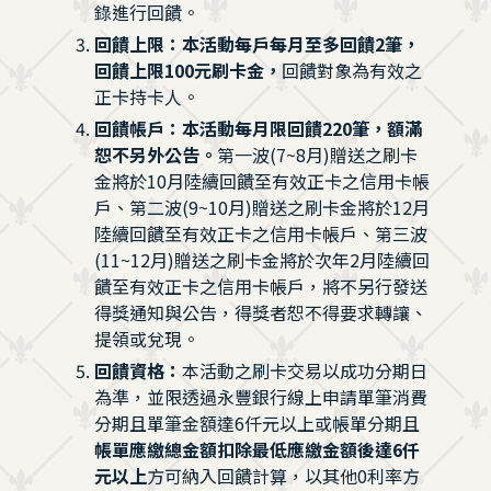
錄進行回饋。
回饋上限：本活動每戶每月至多回饋2筆，
回饋上限100元刷卡金，
回饋對象為有效之
正卡持卡人。
回饋帳戶：本活動每月限回饋220筆，額滿
恕不另外公告。
第一波(7~8月)贈送之刷卡
金將於10月陸續回饋至有效正卡之信用卡帳
戶、第二波(9~10月)贈送之刷卡金將於12月
陸續回饋至有效正卡之信用卡帳戶、第三波
(11~12月)贈送之刷卡金將於次年2月陸續回
饋至有效正卡之信用卡帳戶，將不另行發送
得獎通知與公告，得獎者恕不得要求轉讓、
提領或兌現。
回饋資格：
本活動之刷卡交易以成功分期日
為準，並限透過永豐銀行線上申請單筆消費
分期且單筆金額達6仟元以上或帳單分期且
帳單應繳總金額扣除最低應繳金額後達6仟
元以上
方可納入回饋計算，以其他0利率方