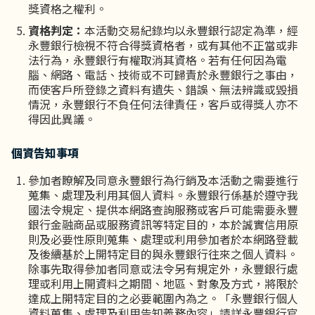
獎資格之權利。
資格判定：
本活動交易紀錄均以永豐銀行認定為準，經
永豐銀行檢視不符合得獎資格者，或有其他不正當或非
法行為，永豐銀行有權取消其資格。若有任何因為電
腦、網路、電話、技術或不可歸責於永豐銀行之事由，
而使客戶所登錄之資料有遺失、錯誤、無法辨識或毀損
情況，永豐銀行不負任何法律責任，客戶或得獎人亦不
得因此異議。
個資告知事項
參加者瞭解及同意永豐銀行為行銷及本活動之需要進行
蒐集、處理及利用其個人資料。永豐銀行係基於遵守我
國法令規定、提供本網路查詢服務或客戶可能需要永豐
銀行金融商品或服務資訊等特定目的，本於誠實信用原
則及必要性原則蒐集、處理或利用參加者於本網路登載
及後續基於上開特定目的與永豐銀行往來之個人資料。
除事先取得參加者同意或法令另有規定外，永豐銀行處
理或利用上開資料之期間、地區、對象及方式，將限於
達成上開特定目的之必要範圍內為之。「永豐銀行個人
資料蒐集、處理及利用告知義務內容」請詳永豐銀行官