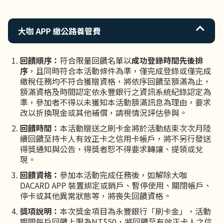
大咖 APP 繳公路養管費
回饋順序：
符合限量回饋名單以
成功登錄時間先後排
序
，且同時符合本活動條件為準，僅完成登錄或僅完成
繳稅任務均不符合獲贈資格，將依序回饋至額滿為止，
額滿資格及時間認定依永豐銀行之資訊系統紀錄認定為
準，參加者不得以未獲知本活動額滿訊息為理由，要求
改以折換現金或其他補償，請視情況評估參與。
回饋時間：
本活動贈送之刷卡金將於活動結束次次月陸
續回饋至持卡人有效正卡之信用卡帳戶，將不另行發送
得獎通知與公告，得獎者恕不得要求轉讓、提領或兌
現。
回饋資格：
參加本活動完成任務後，如解除大咖
DACARD APP 裝置綁定或銷戶、暫停使用、關閉帳戶、
停卡或其他異常狀態等，將喪失回饋資格。
獎項說明：
本次獎金項目為永豐銀行「刷卡金」，活動
期間每戶回饋上限為NT$50，將回饋至有效正卡人之信