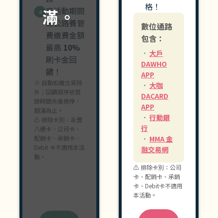
格！
享活動期間
滿。
4
總公路養管
數位通路
費繳費金額
包含：
最高
10%
大戶
刷卡金回
DAWHO
饋！
APP
※ 自動扣繳交易除
大咖
外；回饋順序依登
DACARD
錄時間先後排序，
APP
額滿為止。
行動銀
⚠ 排除卡別：永豐
行
八通卡、公司卡、
配銷卡、承銷卡、
MMA 金
Debit 卡不適用本活
融交易網
動。
⚠ 排除卡別：公司
卡、配銷卡、承銷
卡、Debit卡不適用
本活動。