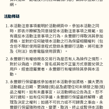
網。
活動釋疑
本活動注意事項載明於活動網頁中，參加本活動之同
時，即表示瞭解及同意接受本活動注意事項之規範，如
有違反本活動注意事項之行為，永豐銀行得取消其參加
資格，並對於任何破壞本活動之行為保留相關權利（包
含但不限於使用惡意程式登錄永豐銀行活動，將可能涉
及《刑法》妨害電腦使用罪責）。
永豐銀行有權檢視各交易行為是否有人為操作之情形，
對於以偽造、詐欺、冒名或其他不正當方式意圖兌領之
用戶，經查證屬實者，永豐銀行有權排除其參與本活
動。
永豐銀行保留審核參加者於本活動參加資格、擴大更改
活動截止日期、更換贈(獎)品及處理任何未頒發之贈(獎)
品之權利，如有未盡事宜，以活動網站公告為主，恕不
另行通知。如有任何爭議，永豐銀行保留最終解釋、處
理及決定之權利；如遇不可抗力或不可歸責之事由，永
豐銀行保留隨時修改、變更、取消、終止或暫停本活動