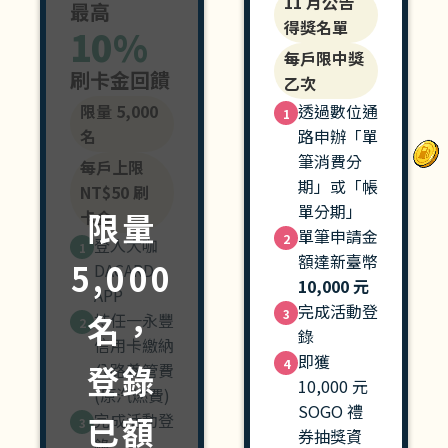
11 月公告
最高
得獎名單
10%
每戶限中獎
刷卡金回饋
乙次
限量 5,000
透過數位通
1
名
路申辦「單
筆消費分
每戶上限
期」或「帳
NT$50 刷
單分期」
限量
卡金
單筆申請金
2
登入大咖
1
額達新臺幣
5,000
DACARD
10,000 元
APP
完成活動登
3
名，
持任一永豐
2
錄
信用卡繳納
即獲
4
登錄
公路養管費
10,000 元
(原汽燃費)
SOGO 禮
已額
完成活動登
3
券抽獎資
錄