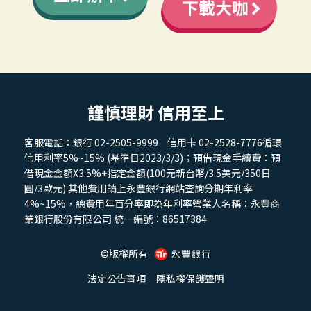
下載大咖
謹慎理財 信用至上
客服電話：銀行 02-2505-9999
信用卡 02-2528-7776
循環
信用利率5%~15% (基準日2023/3/3)；預借現金手續費：預
借現金金額X3.5%+指定金額
(100元新台幣/3.5美元/350日
圓/3歐元) 其他費用請上永豐銀行網站查詢
分期年利率
4%~15%，總費用年百分率即為年利率
營業人名稱：永豐商
業銀行股份有限公司 統一編號：86517384
©版權所有
法定公告事項
隱私權保護聲明