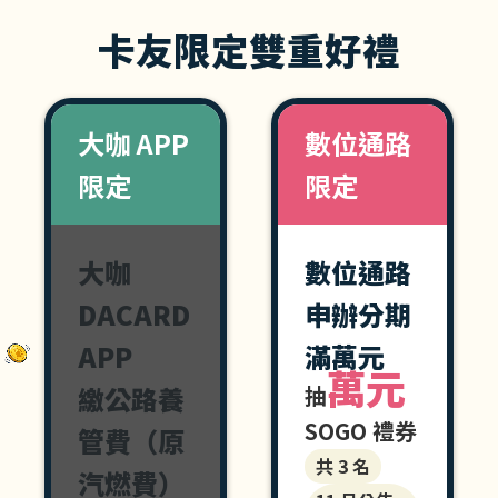
卡友限定雙重好禮
大咖 APP
數位通路
限定
限定
大咖 APP 限定 大咖 DACARD APP 繳
限量 5,000 名 每戶上限 NT$50 刷卡金
數位通路限定 申辦分
共 3 名 11 月公告得
大咖
數位通路
DACARD
申辦分期
APP
滿萬元
萬元
繳公路養
抽
SOGO 禮券
管費（原
共 3 名
汽燃費）