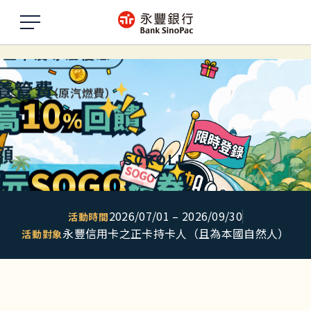
6永豐卡友專屬優惠
2026永豐卡友專屬優惠 繳公路養管費(原
養管費
（原汽燃費）
10
高
回饋
%
額
SCROLL
SOGO
萬元
禮券
2026/07/01 – 2026/09/30
活動時間
活動時間:2026/07/01 
永豐信用卡之正卡持卡人（且為本國自然人）
活動對象
活動對象:永豐信用